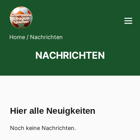
Home
/
Nachrichten
NACHRICHTEN
Hier alle Neuigkeiten
Noch keine Nachrichten.